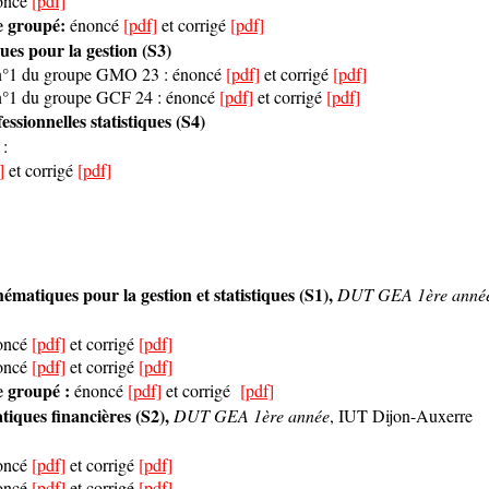
noncé
[pdf]
e groupé:
énoncé
[pdf]
et corrigé
[pdf]
ues pour la gestion (S3)
 n°1 du groupe GMO 23 :
énoncé
[pdf]
et corrigé
[pdf]
 n°1 du groupe GCF 24 :
énoncé
[pdf]
et corrigé
[pdf]
ssionnelles statistiques (S4)
:
]
et corrigé
[pdf]
atiques pour la gestion et statistiques (S1),
DUT GEA 1ère anné
noncé
[pdf]
et corrigé
[pdf]
noncé
[pdf]
et corrigé
[pdf]
 groupé :
énoncé
[pdf]
et corrigé
[pdf]
ques financières (S2),
DUT GEA 1ère année
, IUT Dijon-Auxerre
noncé
[pdf]
et corrigé
[pdf]
noncé
[pdf]
et corrigé
[pdf]