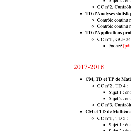
Sujet 2 : é
CC n°2, Contrôl
TD d'Analyses statistiq
Contrôle continu
Contrôle continu
TD d'Applications profe
CC n°1
, GCF 24 
énoncé
[pdf
2017-2018
CM, TD et TP de Mathém
CC n°2
, TD 4 :
Sujet 1 : é
Sujet 2 : é
CC n°3, Contrôle
CM et TD de Mathémati
CC n°1
, TD 5 :
Sujet 1 : é
Sujet 2 : é