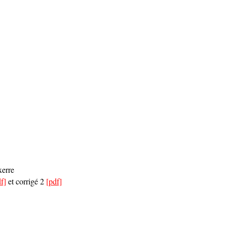
xerre
f]
et corrigé
2
[
pdf]