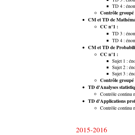
TD 4 :
énon
Contrôle groupé
CM et TD de Mathémati
CC n°1 :
TD 3 :
énon
TD 4 :
énon
CM et TD de Probabili
CC n°1 :
Sujet 1 :
én
Sujet 2 :
én
Sujet 3 :
én
Contrôle groupé
TD d'Analyses statistiq
Contrôle continu
TD d'Applications profe
Contrôle continu
2015-2016