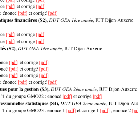
cé
[pdf]
et corrigé
[pdf]
 :
énoncé
[pdf]
et corrigé
[pdf]
ques financières (S2),
DUT GEA 1ère année
, IUT Dijon-Auxerre
cé
[pdf]
et corrigé
[pdf]
cé
[pdf]
et corrigé
[pdf]
tés (S2),
DUT GEA 1ère année
, IUT Dijon-Auxerre
oncé
[pdf]
et corrigé
[pdf]
oncé
[pdf]
et corrigé
[pdf]
oncé
[pdf]
et corrigé
[pdf]
 :
énoncé
[pdf]
et corrigé
[pdf]
ues pour la gestion (S3),
DUT GEA 2ème année
, IUT Dijon-Auxerre
 n°1 du groupe GMO22 : énoncé
[pdf]
et corrigé
[pdf]
ssionnelles statistiques (S4),
DUT GEA 2ème année
, IUT Dijon-Au
 n°1 du groupe GMO23 :
énoncé 1
[pdf]
et corrigé
1
[pdf]
; énoncé 2
[pd