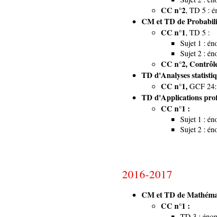
CC n°2
, TD 5 : 
CM et TD de Probabili
CC n°1
, TD 5 :
Sujet 1 : é
Sujet 2 : é
CC n°2, Contrôl
TD d'Analyses statistiq
CC n°1,
GCF 24:
TD d'Applications profe
CC n°1 :
Sujet 1 : é
Sujet 2 : é
2016-2017
CM et TD de Mathématiq
CC n°1 :
TD 3 :
énon