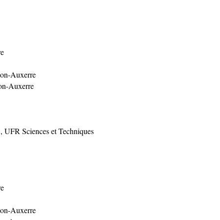
re
jon-Auxerre
jon-Auxerre
s
, UFR Sciences et Techniques
re
jon-Auxerre