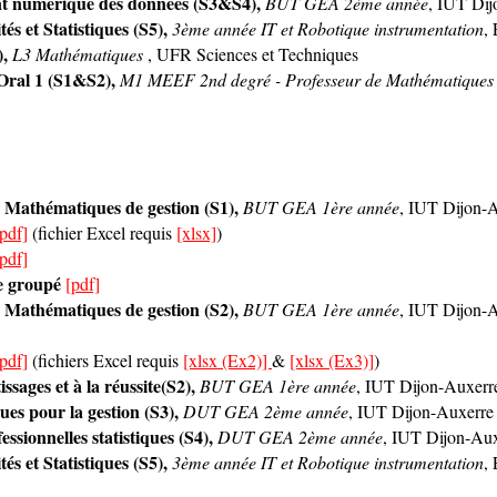
nt numérique des données (S3&S4),
BUT GEA 2ème année
, IUT Di
s et Statistiques (S5),
3ème année IT et Robotique instrumentation
,
),
L3 Mathématiques
, UFR Sciences et Techniques
'Oral 1 (S1&S2),
M1 MEEF 2nd degré - Professeur de Mathématique
 Mathématiques de gestion (S1),
BUT GEA 1ère année
, IUT Dijon-
[pdf]
(fichier Excel requis
[xlsx]
)
[pdf]
e groupé
[pdf]
 Mathématiques de gestion (S2),
BUT GEA 1ère année
, IUT Dijon-
[pdf]
(fichiers Excel requis
[xlsx (Ex2)]
&
[xlsx (Ex3)]
)
sages et à la réussite(S2),
BUT GEA 1ère année
, IUT Dijon-Auxerr
ues pour la gestion (S3),
DUT GEA 2ème année
, IUT Dijon-Auxerre
ssionnelles statistiques (S4),
DUT GEA 2ème année
, IUT Dijon-Au
s et Statistiques (S5),
3ème année IT et Robotique instrumentation
,