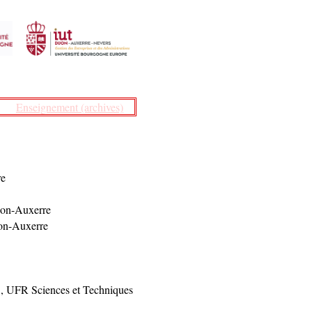
Enseignement (archives)
re
jon-Auxerre
jon-Auxerre
s
, UFR Sciences et Techniques