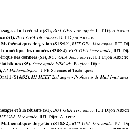
sages et à la réussite (S1),
BUT GEA 1ère année
, IUT Dijon-Auxer
ce (S1),
BUT GEA 1ère année
, IUT Dijon-Auxerre
 Mathématiques de gestion (S1&S2),
BUT GEA 1ère année
, IUT Di
nt numérique des données (S3&S4),
BUT GEA 2ème année
, IUT Di
rique des données (S5),
BUT GEA 3ème année
, IUT Dijon-Auxerre
tatistiques (S5),
3ème année FISE I/E
, Polytech Dijon
),
L3 Mathématiques
, UFR Sciences et Techniques
'Oral 1 (S1&S2),
M1 MEEF 2nd degré - Professeur de Mathématique
sages et à la réussite (S1),
BUT GEA 1ère année
, IUT Dijon-Auxer
UT GEA 1ère année
, IUT Dijon-Auxerre
 Mathématiques de gestion (S1&S2),
BUT GEA 1ère année
, IUT Di