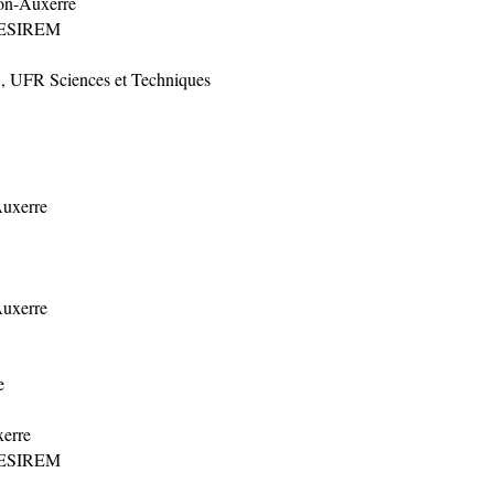
jon-Auxerre
 ESIREM
s
, UFR Sciences et Techniques
Auxerre
Auxerre
e
xerre
 ESIREM