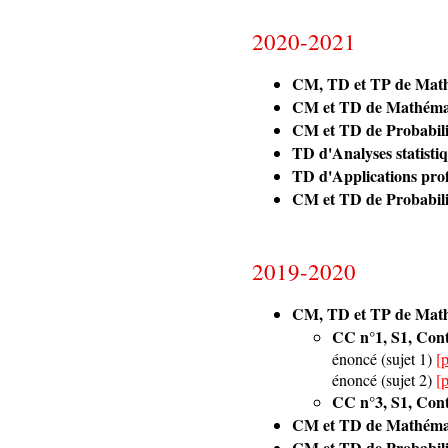
2020-2021
CM, TD et TP de Mathém
CM et TD de Mathémati
CM et TD de Probabili
TD d'Analyses statistiq
TD d'Applications profe
CM et TD de Probabilité
2019-2020
CM, TD et TP de Mathém
CC n°1, S1, Cont
énoncé (sujet 1)
[
énoncé (sujet 2)
[
CC n°3, S1, Con
CM et TD de Mathémati
CM et TD de Probabili