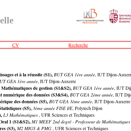
elle
CV
Recherche
sages et à la réussite (S1),
BUT GEA 1ère année
, IUT Dijon-Auxer
UT GEA 1ère année
, IUT Dijon-Auxerre
 Mathématiques de gestion (S1&S2),
BUT GEA 1ère année
, IUT Di
nt numérique des données (S3&S4),
BUT GEA 2ème année
, IUT Di
rique des données (S5),
BUT GEA 3ème année
, IUT Dijon-Auxerre
tatistiques (S5),
3ème année FISE I/E
, Polytech Dijon
),
L3 Mathématiques
, UFR Sciences et Techniques
'Oral 1 (S1&S2),
M1 MEEF 2nd degré - Professeur de Mathématique
res (S3),
M2 MIGS & PMG
, UFR Sciences et Techniques