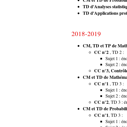
TD d'Analyses statistiq
TD d'Applications profe
2018-2019
CM, TD et TP de Mathém
CC n°2
, TD 2 :
Sujet 1 : é
Sujet 2 : é
CC n°3, Contrôle
CM et TD de Mathémati
CC n°1
, TD 3 :
Sujet 1 : é
Sujet 2 : é
CC n°2
, TD 3 : 
CM et TD de Probabili
CC n°1
, TD 3 :
Sujet 1 : é