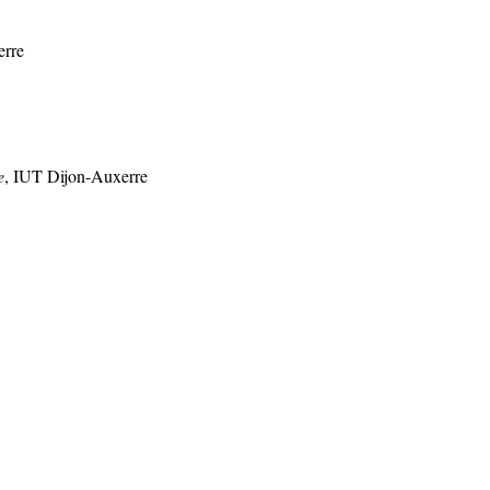
erre
e
, IUT Dijon-Auxerre